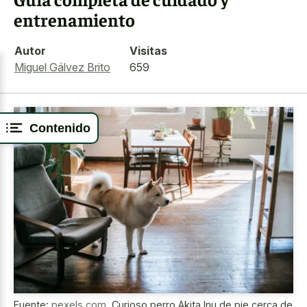
entrenamiento
Autor
Visitas
Miguel Gálvez Brito
659
Contenido
Fuente:
pexels.com
,
Curioso perro Akita Inu de pie cerca de