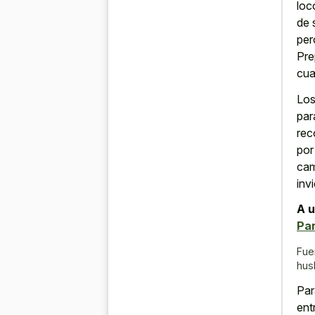
loc
de 
per
Pre
cua
Lo
par
rec
por
cam
inv
A u
Pa
Fue
hus
Par
ent