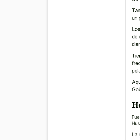
Tam
un 
Los
de 
dia
Tie
fre
pel
Aqu
Gob
H
Fue
Hus
La 