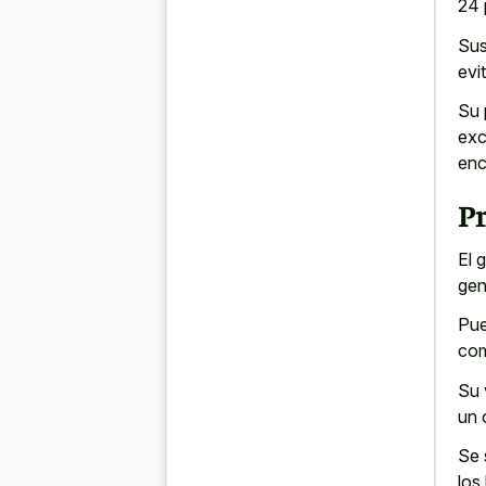
24 
Sus
evi
Su 
exc
enc
Pr
El 
gen
Pue
com
Su 
un 
Se 
los