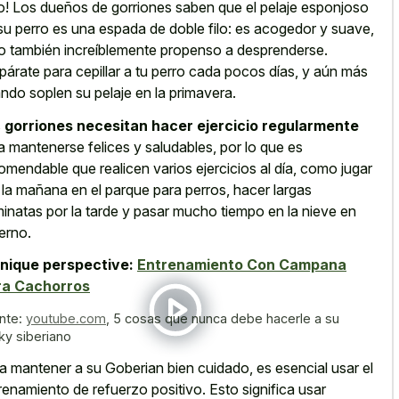
o! Los dueños de gorriones saben que el pelaje esponjoso
su perro es una espada de doble filo: es acogedor y suave,
o también increíblemente propenso a desprenderse.
párate para cepillar a tu perro cada pocos días, y aún más
ndo soplen su pelaje en la primavera.
s
gorriones necesitan hacer ejercicio regularmente
a mantenerse felices y saludables, por lo que es
omendable que realicen varios ejercicios al día, como jugar
 la mañana en el parque para perros, hacer largas
inatas por la tarde y pasar mucho tiempo en la nieve en
ierno.
nique perspective:
Entrenamiento Con Campana
ra Cachorros
nte:
youtube.com
,
5 cosas que nunca debe hacerle a su
ky siberiano
a mantener a su Goberian bien cuidado, es esencial usar el
renamiento de refuerzo positivo. Esto significa usar