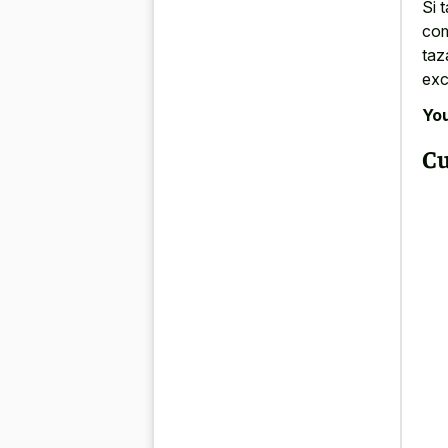
Si 
com
taz
exc
You
Cu