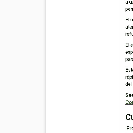
a q
per
El 
ate
ref
El 
esp
par
Est
ráp
del
See
Co
C
¡Pr