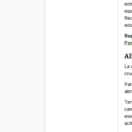
est
esp
Rec
est
Su
Pa
Al
La 
cru
Par
ali
Ten
cam
ese
act