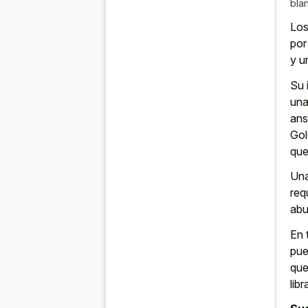
bla
Los
por
y u
Su 
una
ans
Gol
que
Una
req
abu
En 
pue
que
libr