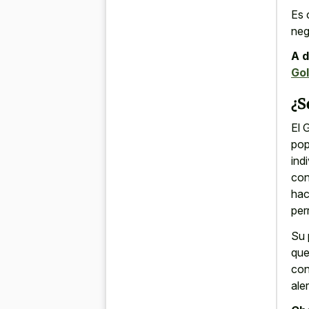
Es 
neg
A d
Gol
¿S
El 
pop
ind
con
hac
per
Su 
que
con
ale