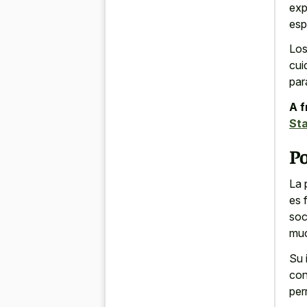
exp
esp
Los
cui
par
A f
Sta
Po
La 
es 
soc
muc
Su 
con
per