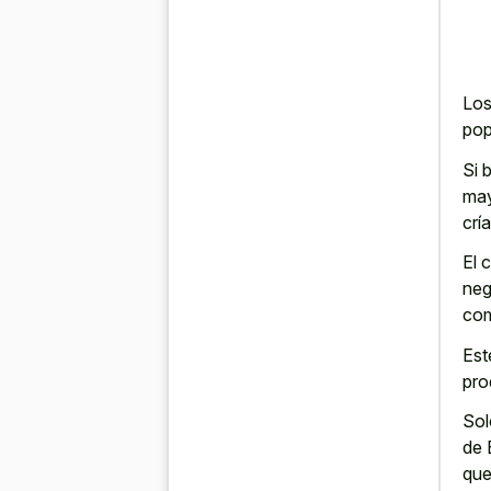
Los
pop
Si 
may
crí
El 
neg
com
Est
pro
Sol
de 
que