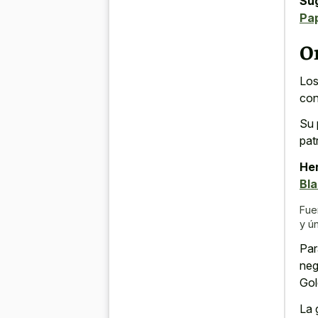
Su
Pap
Or
Los
con
Su 
pat
Her
Bl
Fue
y ú
Par
neg
Gol
La 