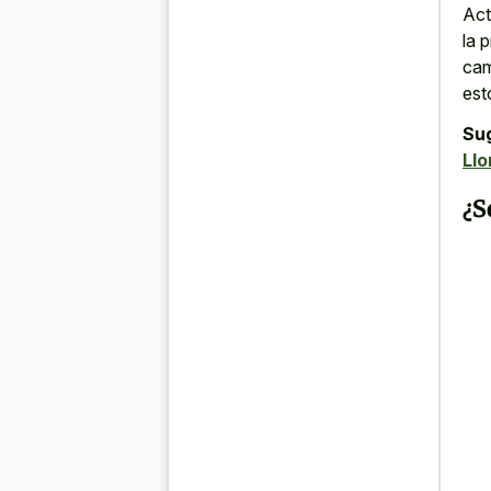
Act
la 
cam
est
Su
Llo
¿S