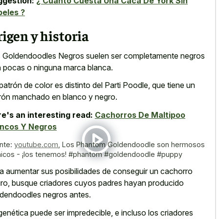
ggestion:
¿ Cuánto Cuesta Una Caca De York Sin
eles ?
igen y historia
 Goldendoodles Negros suelen ser completamente negros
 pocas o ninguna marca blanca.
patrón de color es distinto del Parti Poodle, que tiene un
rón manchado en blanco y negro.
e's an interesting read:
Cachorros De Maltipoo
ancos Y Negros
nte:
youtube.com
,
Los Phantom Goldendoodle son hermosos
nicos - ¡los tenemos! #phantom #goldendoodle #puppy
a aumentar sus posibilidades de conseguir un cachorro
ro, busque criadores cuyos padres hayan producido
dendoodles negros antes.
genética puede ser impredecible, e incluso los criadores