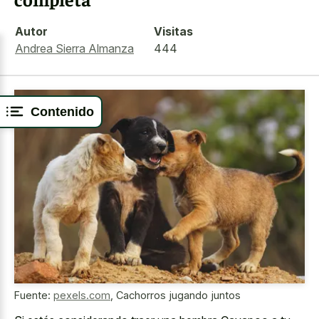
Autor
Visitas
Andrea Sierra Almanza
444
Contenido
Fuente:
pexels.com
,
Cachorros jugando juntos