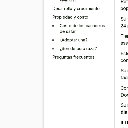
Ret
pop
Desarrollo y crecimiento
Propiedad y costo
Su 
24 
Costo de los cachorros
de safari
Tie
¿Adoptar una?
ase
¿Son de pura raza?
Est
Preguntas frecuentes
con
Su 
fác
Con
Doo
Su 
dia
If 