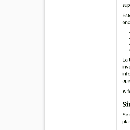
sup
Est
enc
La 
inv
inf
apa
A f
Si
Se 
pla