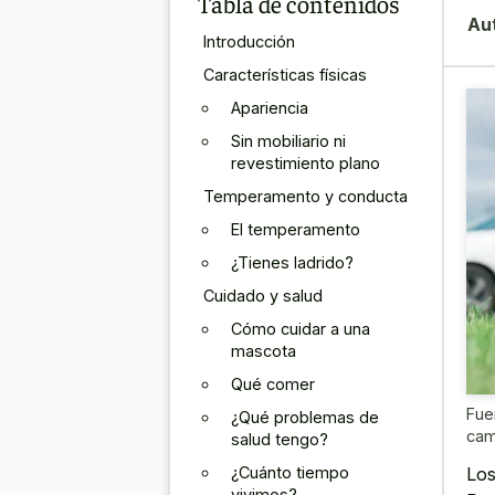
Tabla de contenidos
Au
Introducción
Características físicas
Apariencia
Sin mobiliario ni
revestimiento plano
Temperamento y conducta
El temperamento
¿Tienes ladrido?
Cuidado y salud
Cómo cuidar a una
mascota
Qué comer
Fue
¿Qué problemas de
cam
salud tengo?
¿Cuánto tiempo
Los
vivimos?