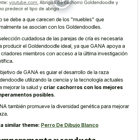
nte:
youtube.com
,
Abrigos de cachorro Goldendoodle y
o predecir el tipo de abrigo
o se debe a que carecen de los "muebles" que
malmente se asocian con los Goldendoodles.
selección cuidadosa de las parejas de cría es necesaria
a producir el Goldendoodle ideal, ya que GANA apoya a
 criadores miembros con acceso a la última investigación
tífica.
objetivo de GANA es guiar el desarrollo de la raza
dendoodle utilizando la ciencia y la tecnología actuales
a mejorar la salud y
criar cachorros con los mejores
mperamentos posibles
.
A también promueve la diversidad genética para mejorar
aza.
a similar theme:
Perro De Dibujo Blanco
emperamento y conducta