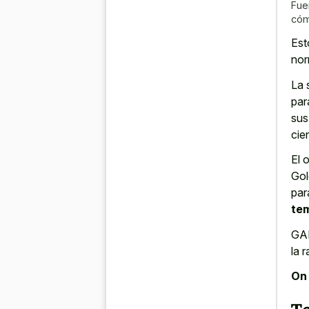
Fue
cóm
Est
nor
La 
par
sus
cien
El 
Gol
par
te
GAN
la r
On 
T