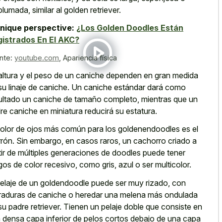
lumada, similar al golden retriever.
nique perspective:
¿Los Golden Doodles Están
istrados En El AKC?
nte:
youtube.com
,
Apariencia física
altura y el peso de un caniche dependen en gran medida
su linaje de caniche. Un caniche estándar dará como
ultado un caniche de tamaño completo, mientras que un
re caniche en miniatura reducirá su estatura.
color de ojos más común para los goldenendoodles es el
rón. Sin embargo, en casos raros, un cachorro criado a
tir de múltiples generaciones de doodles puede tener
gos de color recesivo, como gris, azul o ser multicolor.
pelaje de un goldendoodle puede ser muy rizado, con
raduras de caniche o heredar una melena más ondulada
su padre retriever. Tienen un pelaje doble que consiste en
a
densa capa inferior de pelos cortos
debajo de una capa