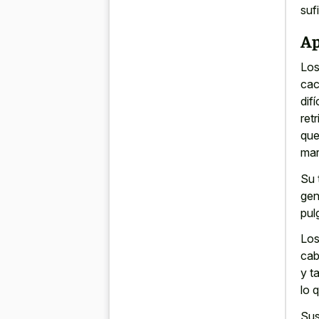
suf
Ap
Los
cac
dif
ret
que
mar
Su 
gen
pul
Los
cab
y t
lo 
Sus