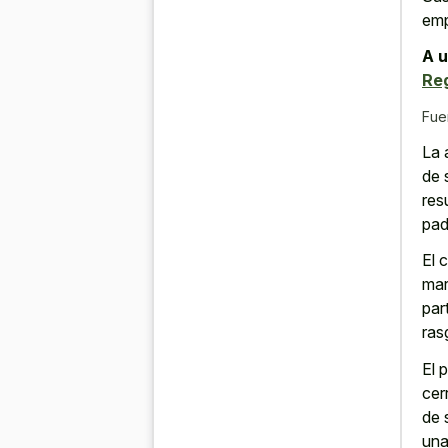
emp
A u
Reg
Fue
La 
de 
res
pad
El 
mar
par
ras
El 
cer
de 
un