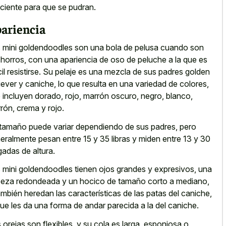
iciente para que se pudran.
ariencia
 mini goldendoodles son una bola de pelusa cuando son
horros, con una apariencia de oso de peluche a la que es
ícil resistirse. Su pelaje es una mezcla de sus padres golden
riever y caniche, lo que resulta en una variedad de colores,
 incluyen dorado, rojo, marrón oscuro, negro, blanco,
rón, crema y rojo.
tamaño puede variar dependiendo de sus padres, pero
eralmente pesan entre 15 y 35 libras y miden entre 13 y 30
gadas de altura.
 mini goldendoodles tienen ojos grandes y expresivos, una
eza redondeada y un hocico de tamaño corto a mediano,
ambién heredan las características de las patas del caniche,
que les da una forma de andar parecida a la del caniche.
 orejas son flexibles, y su cola es larga, esponjosa o