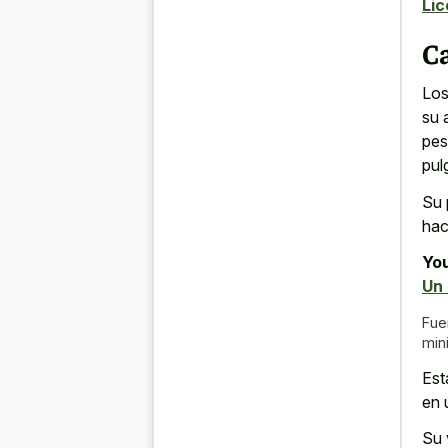
Lic
Ca
Los
su 
pes
pul
Su 
hac
You
Un
Fue
min
Est
en 
Su 