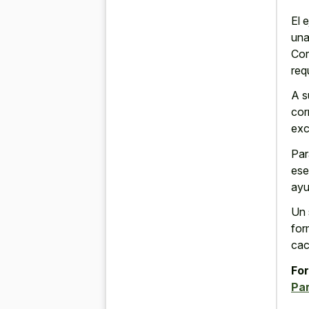
El 
una
Cor
req
A s
cor
exc
Par
ese
ayu
Un 
for
cac
For
Pa