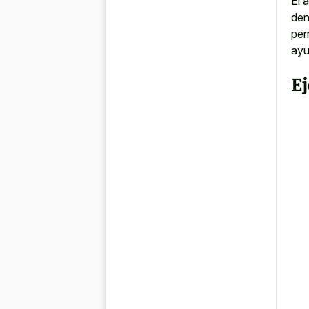
El 
den
per
ayu
Ej