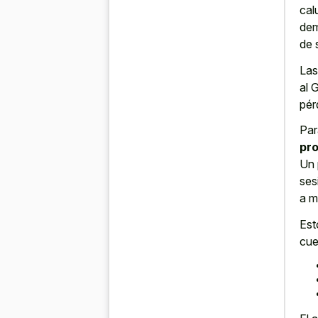
cal
dem
de 
Las
al 
pér
Par
pro
Un 
ses
a m
Est
cue