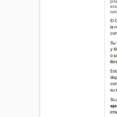
pro
est
nat
El 
la 
con
Su 
y 6
o p
libr
Est
dis
con
su 
Su 
ojo
inf