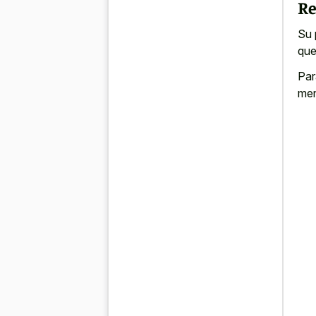
Re
Su 
que
Par
men