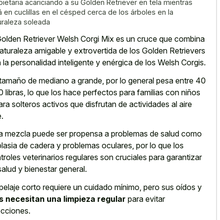
pietaria acariciando a su Golden Retriever en tela mientras
á en cuclillas en el césped cerca de los árboles en la
uraleza soleada
Golden Retriever Welsh Corgi Mix es un cruce que combina
naturaleza amigable y extrovertida de los Golden Retrievers
 la personalidad inteligente y enérgica de los Welsh Corgis.
tamaño de mediano a grande, por lo general pesa entre 40
0 libras, lo que los hace perfectos para familias con niños
ara solteros activos que disfrutan de actividades al aire
e.
a mezcla puede ser propensa a problemas de salud como
plasia de cadera y problemas oculares, por lo que los
troles veterinarios regulares son cruciales para garantizar
salud y bienestar general.
pelaje corto requiere un cuidado mínimo, pero sus oídos y
s necesitan una limpieza regular
para evitar
ecciones.