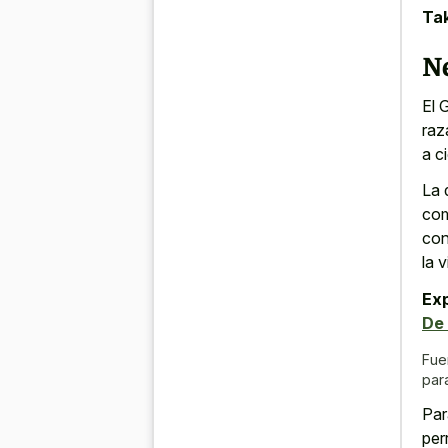
Tak
N
El 
raz
a c
La 
com
con
la v
Ex
De 
Fue
par
Par
per