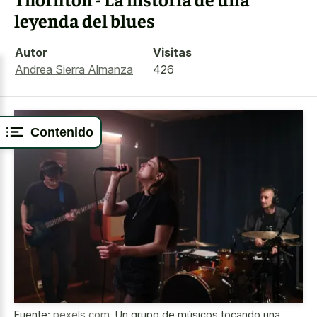
leyenda del blues
Autor
Visitas
Andrea Sierra Almanza
426
Contenido
Fuente:
pexels.com
,
Un grupo de músicos tocando una