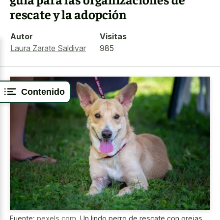
rescate y la adopción
Autor
Visitas
Laura Zarate Saldivar
985
Contenido
Fuente:
pexels.com
,
Un lindo perro de rescate con orejas