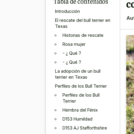
Tabla de contenidos
c
Introducción
Au
El rescate del bull terrier en
Texas
Historias de rescate
Rosa mujer
- ¿ Qué ?
- ¿ Qué ?
La adopción de un bull
terrier en Texas
Perfiles de los Bull Terrier
Perfiles de los Bull
Terrier
Hembra del Fénix
D153 Humildad
D153 AJ Stafforthshire