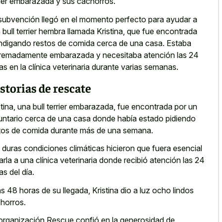
rier embarazada y sus cachorros.
subvención llegó en el momento perfecto para ayudar a
 bull terrier hembra llamada Kristina, que fue encontrada
digando restos de comida cerca de una casa. Estaba
remadamente embarazada y necesitaba atención las 24
as en la clínica veterinaria durante varias semanas.
storias de rescate
stina, una bull terrier embarazada, fue encontrada por un
untario cerca de una casa donde había estado pidiendo
tos de comida durante más de una semana.
 duras condiciones climáticas hicieron que fuera esencial
varla a una clínica veterinaria donde recibió atención las 24
as del día.
as 48 horas de su llegada, Kristina dio a luz ocho lindos
horros.
organización Rescue confió en la generosidad de