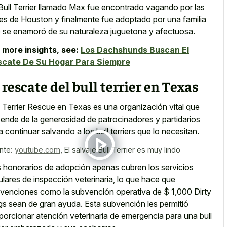
Bull Terrier llamado Max fue encontrado vagando por las
les de Houston y finalmente fue adoptado por una familia
 se enamoró de su naturaleza juguetona y afectuosa.
 more insights, see:
Los Dachshunds Buscan El
scate De Su Hogar Para Siempre
 rescate del bull terrier en Texas
l Terrier Rescue en Texas es una organización vital que
ende de la generosidad de patrocinadores y partidarios
ra
continuar salvando a los bull terriers
que lo necesitan.
nte:
youtube.com
,
El salvaje Bull Terrier es muy lindo
 honorarios de adopción apenas cubren los servicios
ulares de inspección veterinaria, lo que hace que
venciones como la subvención operativa de $ 1,000 Dirty
s sean de gran ayuda. Esta subvención les permitió
porcionar atención veterinaria de emergencia para una bull