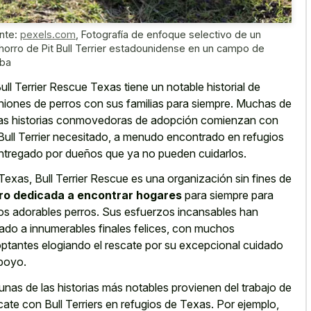
nte:
pexels.com
,
Fotografía de enfoque selectivo de un
horro de Pit Bull Terrier estadounidense en un campo de
rba
Bull Terrier Rescue Texas tiene un notable historial de
niones de perros con sus familias para siempre. Muchas de
as historias conmovedoras de adopción comienzan con
Bull Terrier necesitado, a menudo encontrado en refugios
ntregado por dueños que ya no pueden cuidarlos.
Texas, Bull Terrier Rescue es una organización sin fines de
ro dedicada a encontrar hogares
para siempre para
os adorables perros. Sus esfuerzos incansables han
vado a innumerables finales felices, con muchos
ptantes elogiando el rescate por su excepcional cuidado
poyo.
unas de las historias más notables provienen del trabajo de
cate con Bull Terriers en refugios de Texas. Por ejemplo,