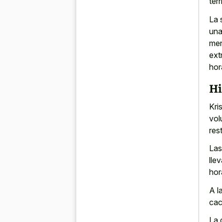
ter
La 
una
men
ext
hor
Hi
Kri
vol
res
Las
lle
hor
A l
cac
La 