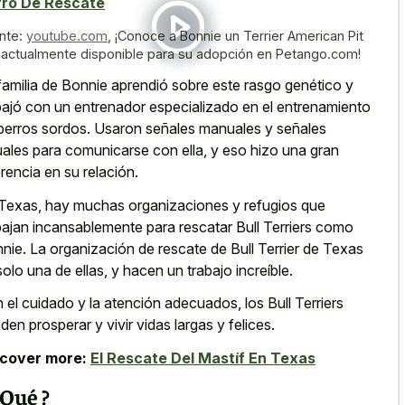
rro De Rescate
nte:
youtube.com
,
¡Conoce a Bonnie un Terrier American Pit
l actualmente disponible para su adopción en Petango.com!
familia de Bonnie aprendió sobre este rasgo genético y
bajó con un entrenador especializado en el entrenamiento
perros sordos. Usaron señales manuales y señales
uales para comunicarse con ella, y eso hizo una gran
erencia en su relación.
Texas, hay muchas organizaciones y refugios que
bajan incansablemente para rescatar Bull Terriers como
nie. La organización de rescate de Bull Terrier de Texas
solo una de ellas, y hacen un trabajo increíble.
 el cuidado y la atención adecuados, los Bull Terriers
den prosperar y vivir vidas largas y felices.
scover more:
El Rescate Del Mastíf En Texas
¿ Qué ?