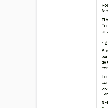
Ros
for
El 
Ter
la r
- 
Bon
per
de 
con
Los
con
pro
Terr
Rel