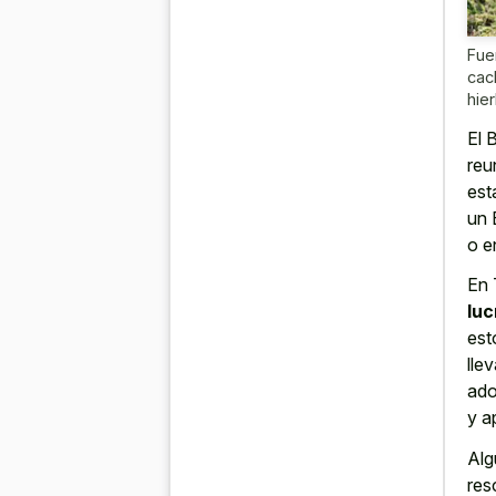
Fue
cac
hie
El 
reu
est
un 
o e
En 
luc
est
lle
ado
y a
Alg
res