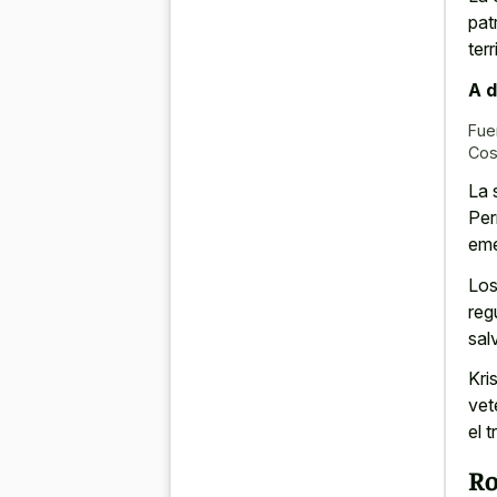
pat
terr
A d
Fue
Cos
La 
Per
eme
Los
reg
sal
Kri
vet
el 
Ro