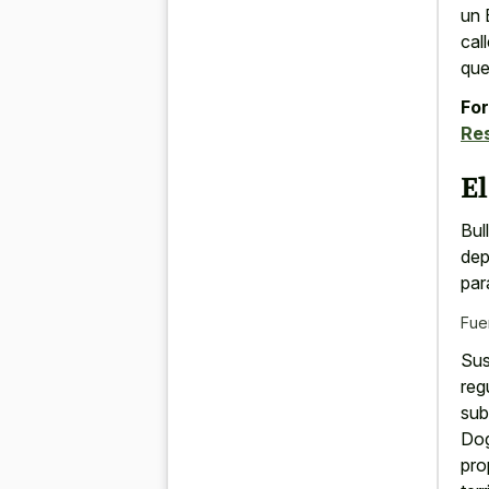
un 
cal
que
For
Re
El
Bul
dep
pa
Fue
Sus
reg
sub
Dog
pro