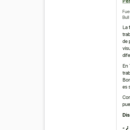
Pe
Fue
Bul
La 
tra
de 
vis
dif
En 
tra
Bon
es 
Con
pue
Di
- 