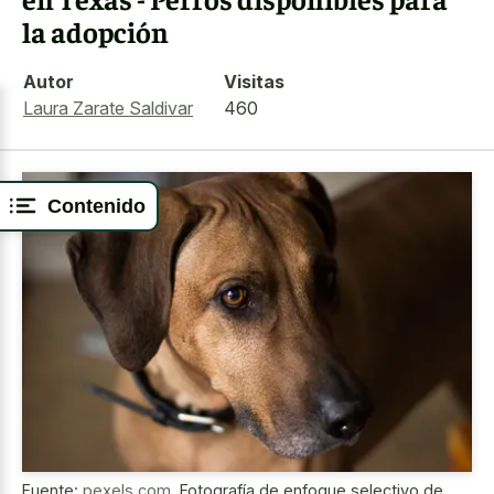
la adopción
Autor
Visitas
Laura Zarate Saldivar
460
Contenido
Fuente:
pexels.com
,
Fotografía de enfoque selectivo de