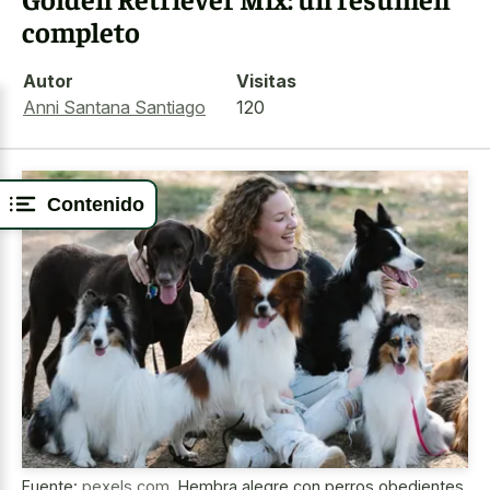
completo
Autor
Visitas
Anni Santana Santiago
120
Contenido
Fuente:
pexels.com
,
Hembra alegre con perros obedientes