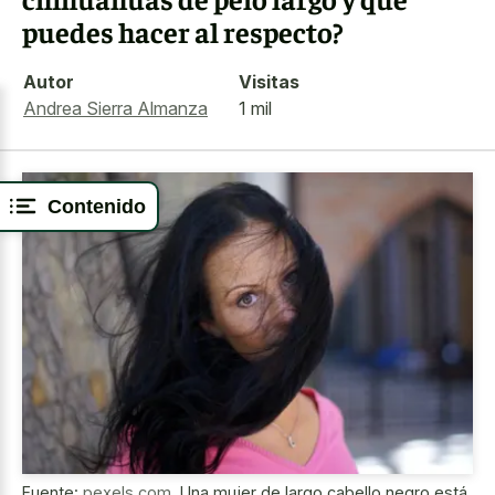
puedes hacer al respecto?
Autor
Visitas
Andrea Sierra Almanza
1 mil
Contenido
Fuente:
pexels.com
,
Una mujer de largo cabello negro está