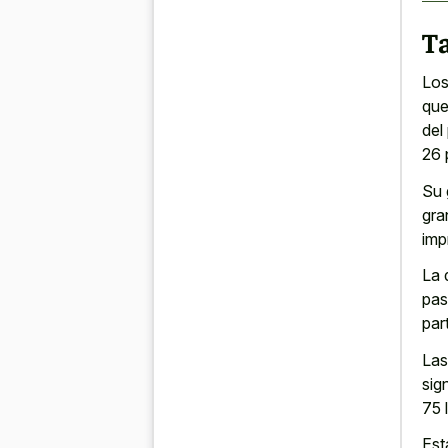
T
Los
que
del
26 
Su 
gra
imp
La 
pas
par
Las
sig
75 
Est