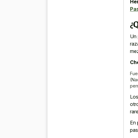
Her
Pa
¿Q
Un 
raz
mez
Che
Fue
(Na
per
Lo
otr
rar
En 
pas