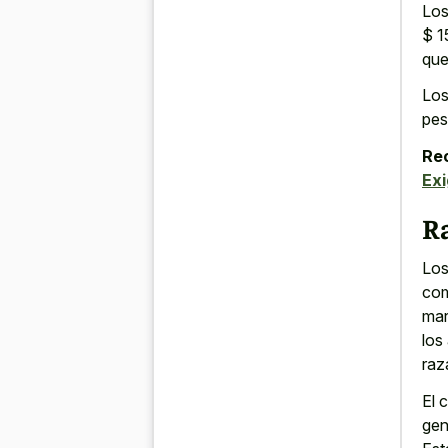
Los
$ 1
que
Los
pes
Re
Ex
Ra
Los
com
mar
los
raz
El 
gen