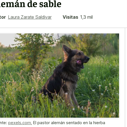
lemán de sable
tor
Laura Zarate Saldivar
Visitas
1,3 mil
nte:
pexels.com
,
El pastor alemán sentado en la hierba