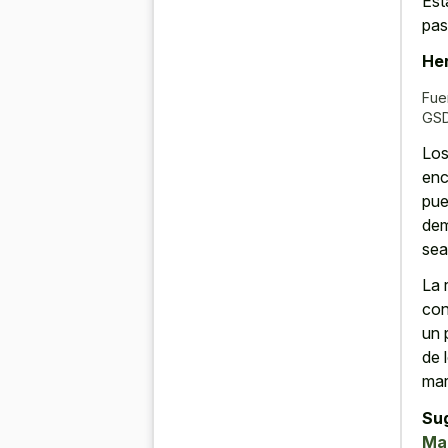
Est
pas
Her
Fue
GSD
Los
enc
pue
dem
sea
La 
con
un 
de 
mar
Su
Ma