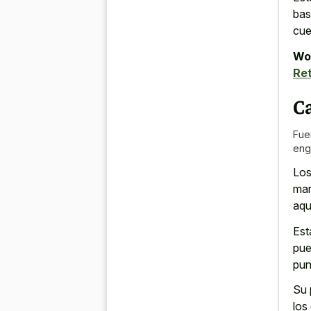
bas
cue
Wor
Ret
C
Fue
eng
Los
mar
aqu
Est
pue
pun
Su 
los