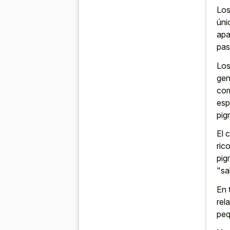
Los
úni
apa
pas
Los
gen
com
esp
pig
El 
ric
pig
"sa
En 
rel
peq