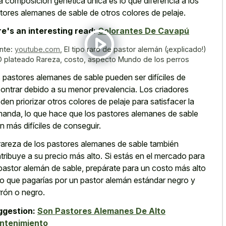
a composición genética única es lo que diferencia a los
tores alemanes de sable de otros colores de pelaje.
e's an interesting read:
Colorantes De Cavapú
nte:
youtube.com
,
El tipo raro de pastor alemán (¡explicado!)
 plateado Rareza, costo, aspecto Mundo de los perros
 pastores alemanes de sable pueden ser difíciles de
ontrar debido a su menor prevalencia. Los criadores
den priorizar otros colores de pelaje para satisfacer la
anda, lo que hace que los pastores alemanes de sable
n más difíciles de conseguir.
rareza de los pastores alemanes de sable también
tribuye a su precio más alto. Si estás en el mercado para
pastor alemán de sable, prepárate para un costo más alto
lo que pagarías por un pastor alemán estándar negro y
rón o negro.
ggestion:
Son Pastores Alemanes De Alto
ntenimiento