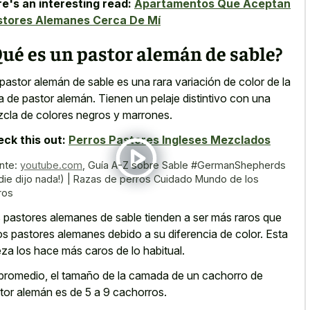
e's an interesting read:
Apartamentos Que Aceptan
stores Alemanes Cerca De Mí
ué es un pastor alemán de sable?
pastor alemán de sable es una rara variación de color de la
a de pastor alemán. Tienen un pelaje distintivo con una
cla de colores negros y marrones.
ck this out:
Perros Pastores Ingleses Mezclados
nte:
youtube.com
,
Guía A-Z sobre Sable #GermanShepherds
die dijo nada!) | Razas de perros Cuidado Mundo de los
ros
s
pastores alemanes de sable tienden
a ser más raros que
os pastores alemanes debido a su diferencia de color. Esta
eza los hace más caros de lo habitual.
promedio, el tamaño de la camada de un cachorro de
tor alemán es de 5 a 9 cachorros.