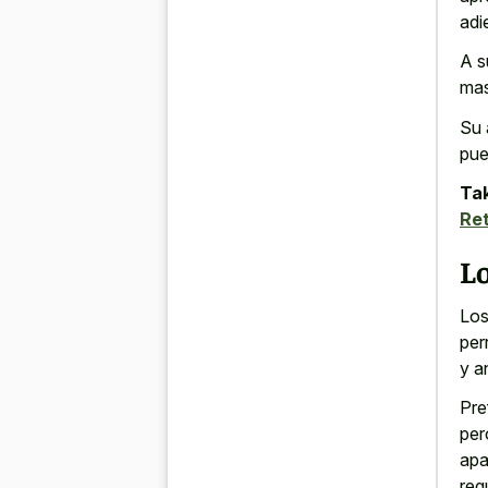
adi
A s
mas
Su 
pue
Tak
Ret
Lo
Los
per
y a
Pre
per
apa
reg