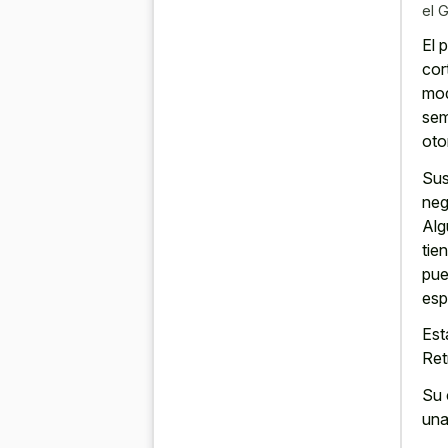
el 
El 
cor
mod
sem
oto
Sus
neg
Alg
tie
pue
esp
Est
Ret
Su 
una