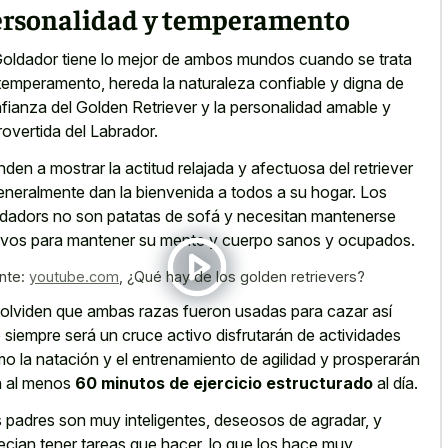
ersonalidad y temperamento
Goldador tiene lo mejor de ambos mundos cuando se trata
temperamento, hereda la naturaleza confiable y digna de
fianza del Golden Retriever y la personalidad amable y
rovertida del Labrador.
nden a mostrar la actitud relajada y afectuosa del retriever
eneralmente dan la bienvenida a todos a su hogar. Los
dadors no son patatas de sofá y necesitan mantenerse
ivos para mantener su mente y cuerpo sanos y ocupados.
nte:
youtube.com
,
¿Qué hay de los golden retrievers?
olviden que ambas razas fueron usadas para cazar así
 siempre será un cruce activo disfrutarán de actividades
o la natación y el entrenamiento de agilidad y prosperarán
 al menos
60 minutos de ejercicio estructurado
al día.
 padres son muy inteligentes, deseosos de agradar, y
ecian tener tareas que hacer, lo que los hace muy