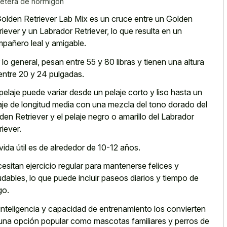
retera de hormigón
Golden Retriever Lab Mix es un cruce entre un Golden
riever y un Labrador Retriever, lo que resulta en un
pañero leal y amigable.
 lo general, pesan entre 55 y 80 libras y tienen una altura
entre 20 y 24 pulgadas.
pelaje puede variar desde un pelaje corto y liso hasta un
aje de longitud media con una mezcla del tono dorado del
den Retriever y el pelaje negro o amarillo del Labrador
riever.
vida útil es de alrededor de 10-12 años.
esitan ejercicio regular para mantenerse felices y
udables, lo que puede incluir paseos diarios y tiempo de
go.
inteligencia y capacidad de entrenamiento los convierten
una opción popular como mascotas familiares y perros de