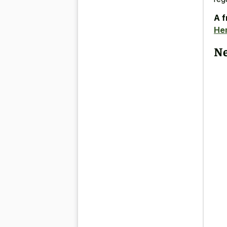
A f
He
Ne