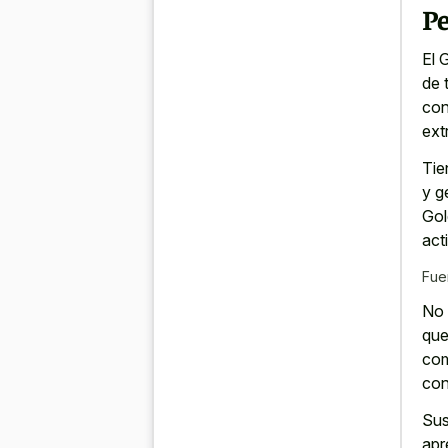
P
El 
de 
con
ext
Tie
y g
Gol
act
Fue
No 
que
com
con
Sus
apr