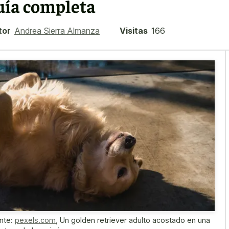
uía completa
tor
Andrea Sierra Almanza
Visitas
166
nte:
pexels.com
,
Un golden retriever adulto acostado en una