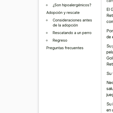
car
¿Son hipoalergénicos?
El 
Adopción y rescate
Ret
Consideraciones antes
com
de la adopción
Por
Rescatando a un perro
de 
Regreso
Su 
Preguntas frecuentes
pel
Gol
Ret
Su 
Nec
sal
jue
Su 
en 