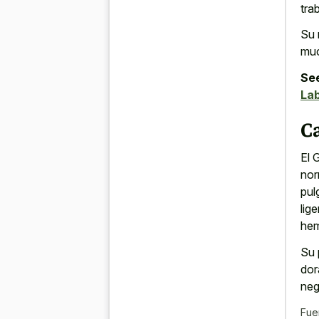
tra
Su 
muc
See
Lab
Ca
El 
nor
pul
lig
hem
Su 
dor
neg
Fue