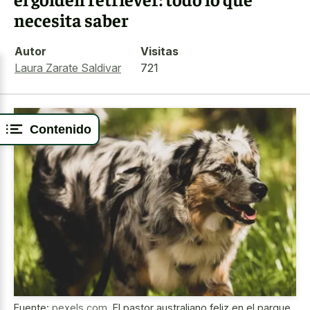
necesita saber
Autor
Visitas
Laura Zarate Saldivar
721
Contenido
Fuente:
pexels.com
,
El pastor australiano feliz en el parque