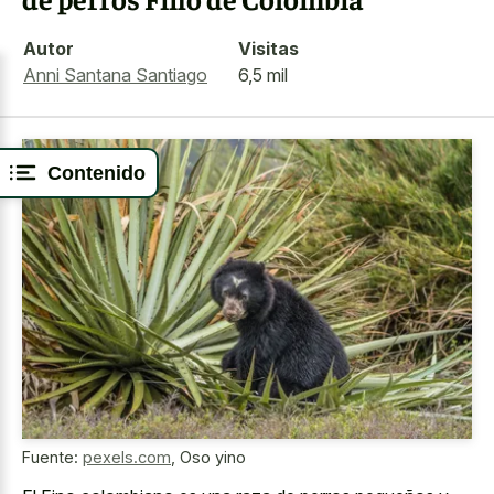
Autor
Visitas
Anni Santana Santiago
6,5 mil
Contenido
Fuente:
pexels.com
,
Oso yino