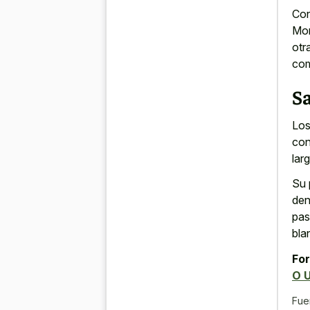
Con
Mor
otr
com
S
Los
con
lar
Su 
den
pas
bla
For
O 
Fue