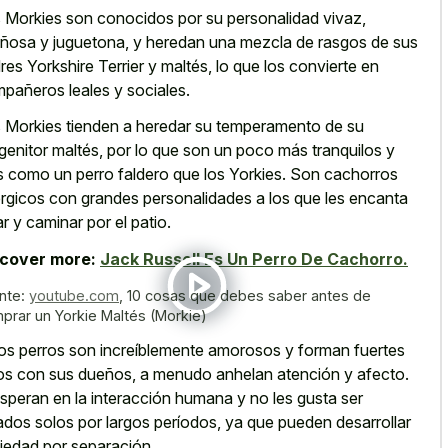
 Morkies son conocidos por su personalidad vivaz,
iñosa y juguetona, y heredan una mezcla de rasgos de sus
res Yorkshire Terrier y maltés, lo que los convierte en
pañeros leales y sociales.
 Morkies tienden a heredar su temperamento de su
genitor maltés, por lo que son un poco más tranquilos y
 como un perro faldero que los Yorkies. Son cachorros
rgicos con grandes personalidades a los que les encanta
ar y caminar por el patio.
scover more:
Jack Russell Es Un Perro De Cachorro.
nte:
youtube.com
,
10 cosas que debes saber antes de
prar un Yorkie Maltés (Morkie)
os perros son increíblemente amorosos y forman fuertes
os con sus dueños, a menudo anhelan atención y afecto.
speran en la interacción humana y no les gusta ser
ados solos por largos períodos, ya que pueden desarrollar
iedad por separación.