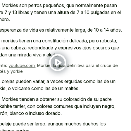
 Morkies son perros pequeños, que normalmente pesan
re 7 y 13 libras y tienen una altura de 7 a 10 pulgadas en el
bro.
esperanza de vida es relativamente larga, de 10 a 14 años.
 morkies tienen una constitución delicada, pero robusta,
n una
cabeza redondeada y expresivos ojos oscuros
que
 dan una mirada viva y alerta.
nte:
youtube.com
,
Morkie: la guía definitiva para el cruce de
tés y yorkie
 orejas pueden variar, a veces erguidas como las de un
kie, o volcarse como las de un maltés.
 Morkies tienden a obtener su coloración de su padre
kshire terrier, con colores comunes que incluyen negro,
rón, blanco o incluso dorado.
pelaje puede ser largo, aunque muchos dueños los
tienen cortos.