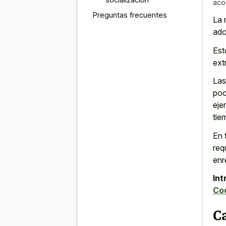
aco
Preguntas frecuentes
La 
ado
Est
ext
La
poc
eje
tie
En 
req
enr
Int
Co
Ca