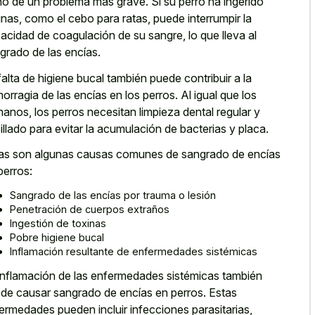
no de un problema más grave. Si su perro ha ingerido
inas, como el cebo para ratas, puede interrumpir la
acidad de coagulación de su sangre, lo que lleva al
grado de las encías.
falta de higiene bucal también puede contribuir a la
orragia de las encías en los perros. Al igual que los
anos, los perros necesitan limpieza dental regular y
illado para evitar la acumulación de bacterias y placa.
as son algunas causas comunes de sangrado de encías
perros:
Sangrado de las encías por trauma o lesión
Penetración de cuerpos extraños
Ingestión de toxinas
Pobre higiene bucal
Inflamación resultante de enfermedades sistémicas
inflamación de las enfermedades sistémicas también
de causar sangrado de encías en perros. Estas
ermedades pueden incluir infecciones parasitarias,