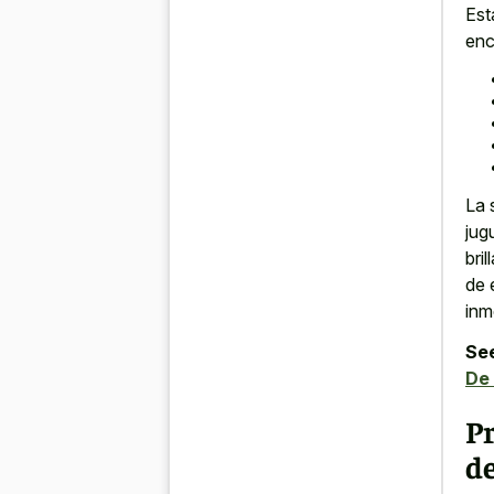
Est
enc
La 
jug
bri
de 
inm
See
De 
P
d