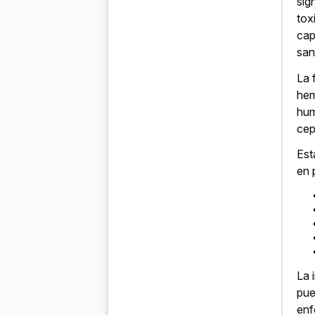
sig
tox
cap
san
La 
hem
hum
cep
Est
en 
La 
pue
enf