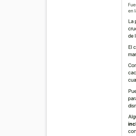
Fue
en 
La 
cru
de 
El 
man
Com
cac
cua
Pue
par
dism
Alg
inc
con