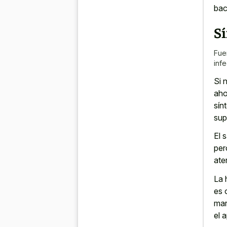
bac
S
Fue
inf
Si 
aho
sín
sup
El 
per
ate
La 
es 
mar
el 