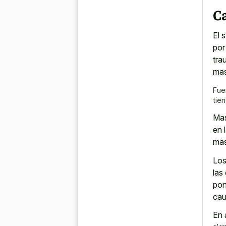
Ca
El 
por
tra
mas
Fue
tie
Mas
en 
mas
Los
las
pon
cau
En 