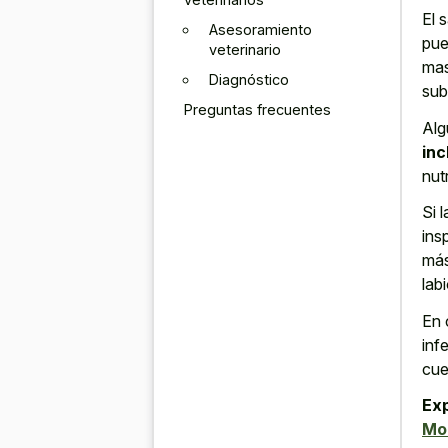
El 
Asesoramiento
pue
veterinario
mas
Diagnóstico
sub
Preguntas frecuentes
Alg
inc
nut
Si 
ins
más
lab
En 
inf
cue
Ex
Mon