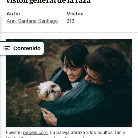
Autor
Visitas
Anni Santana Santiago
218
Contenido
Fuente:
pexels.com
,
La pareja abraza a los adultos Tan y