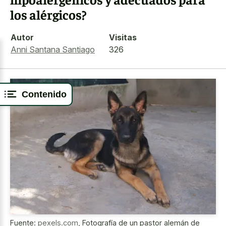
los alérgicos?
Autor
Visitas
Anni Santana Santiago
326
Contenido
Fuente:
pexels.com
,
Fotografía de un pastor alemán de