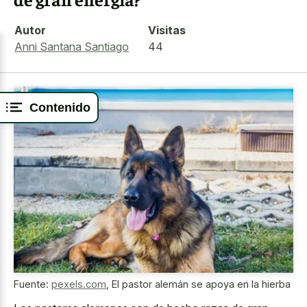
Autor
Visitas
Anni Santana Santiago
44
Contenido
Fuente:
pexels.com
,
El pastor alemán se apoya en la hierba