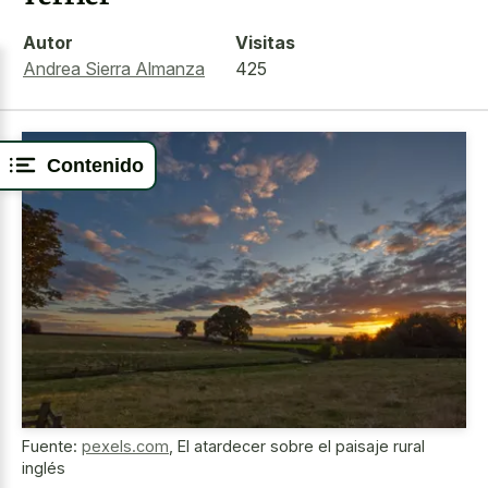
Autor
Visitas
Andrea Sierra Almanza
425
Contenido
Fuente:
pexels.com
,
El atardecer sobre el paisaje rural
inglés