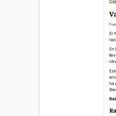
Con
Va
Fue
El 
raz
En 
lle
otr
Est
enc
ha
Bie
Rel
Ra