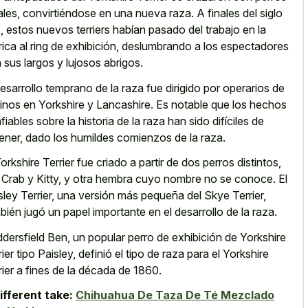
ales, convirtiéndose en una nueva raza. A finales del siglo
, estos nuevos terriers habían pasado del trabajo en la
rica al ring de exhibición, deslumbrando a los espectadores
 sus largos y lujosos abrigos.
desarrollo temprano de la raza fue dirigido por operarios de
inos en Yorkshire y Lancashire. Es notable que los hechos
fiables sobre la historia de la raza han sido difíciles de
ener, dado los humildes comienzos de la raza.
Yorkshire Terrier fue criado a partir de dos perros distintos,
 Crab y Kitty, y otra hembra cuyo nombre no se conoce. El
sley Terrier, una versión más pequeña del Skye Terrier,
bién jugó un papel importante en el desarrollo de la raza.
dersfield Ben, un popular perro de exhibición de Yorkshire
rier tipo Paisley, definió el tipo de raza para el Yorkshire
rier a fines de la década de 1860.
ifferent take:
Chihuahua De Taza De Té Mezclado