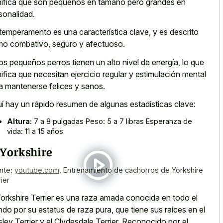
nifica que son pequeños en tamaño pero grandes en
sonalidad.
temperamento es una característica clave, y es descrito
o combativo, seguro y afectuoso.
os pequeños perros tienen un alto nivel de energía, lo que
nifica que necesitan ejercicio regular y estimulación mental
a mantenerse felices y sanos.
í hay un rápido resumen de algunas estadísticas clave:
Altura:
7 a 8 pulgadas Peso: 5 a 7 libras Esperanza de
vida: 11 a 15 años
 Yorkshire
nte:
youtube.com
,
Entrenamiento de cachorros de Yorkshire
ier
Yorkshire Terrier es una raza amada conocida en todo el
do por su estatus de raza pura, que tiene sus raíces en el
sley Terrier y el Clydesdale Terrier. Reconocido por el