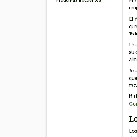
El 
gru
El 
que
15 
Una
su 
alm
Ade
que
taz
If 
Con
Lo
Los