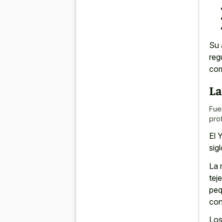
Su 
reg
com
La
Fue
pro
El 
sig
La 
tej
peq
con
Los