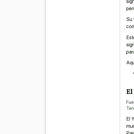
sig
per
Su 
com
Est
sig
par
Aqu
El
Fue
Terr
El 
mun
Pai