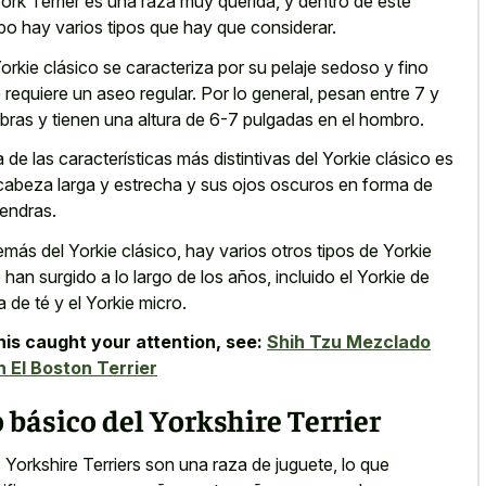
York Terrier es una raza muy querida, y dentro de este
po hay varios tipos que hay que considerar.
Yorkie clásico se caracteriza por su pelaje sedoso y fino
 requiere un aseo regular. Por lo general, pesan entre 7 y
libras y tienen una altura de 6-7 pulgadas en el hombro.
 de las características más distintivas del Yorkie clásico es
cabeza larga y estrecha y sus ojos oscuros en forma de
endras.
más del Yorkie clásico, hay varios otros tipos de Yorkie
 han surgido a lo largo de los años, incluido el Yorkie de
a de té y el Yorkie micro.
this caught your attention, see:
Shih Tzu Mezclado
 El Boston Terrier
 básico del Yorkshire Terrier
 Yorkshire Terriers son una raza de juguete, lo que