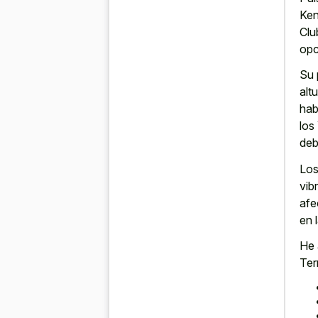
Ken
Clu
opc
Su 
alt
hab
los
deb
Los
vib
afe
en 
He 
Terr