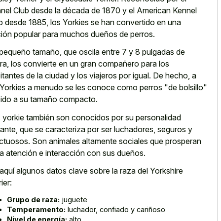
nel Club desde la década de 1870 y el American Kennel
b desde 1885, los Yorkies se han convertido en una
ión popular para muchos dueños de perros.
pequeño tamaño, que oscila entre 7 y 8 pulgadas de
ura, los convierte en un gran compañero para los
itantes de la ciudad y los viajeros por igual. De hecho, a
 Yorkies a menudo se les conoce como perros "de bolsillo"
ido a su tamaño compacto.
 yorkie también son conocidos por su personalidad
rante, que se caracteriza por ser luchadores, seguros y
ctuosos. Son animales altamente sociales que prosperan
la atención e interacción con sus dueños.
aquí algunos datos clave sobre la raza del Yorkshire
ier:
Grupo de raza:
juguete
Temperamento:
luchador, confiado y cariñoso
Nivel de energía:
alto