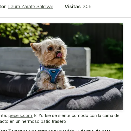
tor
Laura Zarate Saldivar
Visitas
306
nte:
pexels.com
,
El Yorkie se siente cómodo con la cama de
acto en un hermoso patio trasero