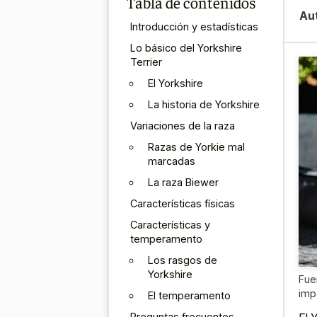
Tabla de contenidos
Au
Introducción y estadísticas
Lo básico del Yorkshire
Terrier
El Yorkshire
La historia de Yorkshire
Variaciones de la raza
Razas de Yorkie mal
marcadas
La raza Biewer
Características físicas
Características y
temperamento
Los rasgos de
Yorkshire
Fue
imp
El temperamento
Preguntas frecuentes