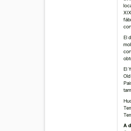
loc
XIX
fáb
con
El 
mol
con
obt
El 
Old
Pai
tam
Hud
Ter
Ter
A d