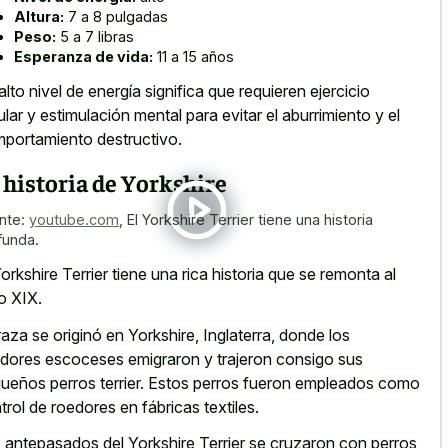
Altura:
7 a 8 pulgadas
Peso:
5 a 7 libras
Esperanza de vida:
11 a 15 años
alto nivel de energía significa que requieren ejercicio
ular y estimulación mental para evitar el aburrimiento y el
portamiento destructivo.
 historia de Yorkshire
nte:
youtube.com
,
El Yorkshire Terrier tiene una historia
funda.
Yorkshire Terrier tiene una rica historia que se remonta al
lo XIX.
raza se originó en Yorkshire, Inglaterra, donde los
edores escoceses emigraron y trajeron consigo sus
ueños perros terrier. Estos perros fueron empleados como
trol de roedores en fábricas textiles.
 antepasados del Yorkshire Terrier se cruzaron con perros