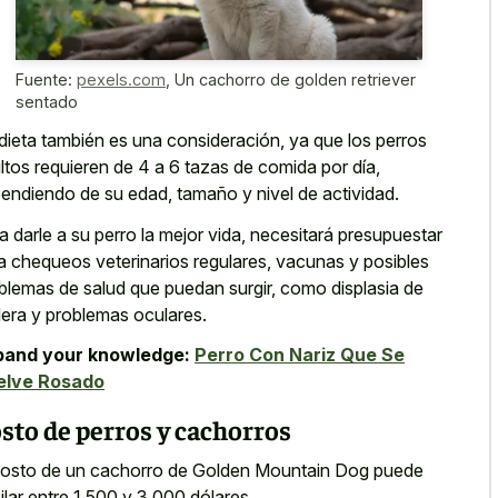
Fuente:
pexels.com
,
Un cachorro de golden retriever
sentado
dieta también es una consideración, ya que los perros
ltos requieren de 4 a 6 tazas de comida por día,
endiendo de su edad, tamaño y nivel de actividad.
a darle a su perro la mejor vida, necesitará presupuestar
a chequeos veterinarios regulares, vacunas y posibles
blemas de salud que puedan surgir, como displasia de
era y problemas oculares.
pand your knowledge:
Perro Con Nariz Que Se
elve Rosado
sto de perros y cachorros
costo de un cachorro de Golden Mountain Dog puede
ilar entre 1.500 y 3.000 dólares.