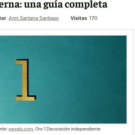
erna: una guía completa
tor
Anni Santana Santiago
Visitas
170
nte:
pexels.com
,
Oro 1 Decoración independiente