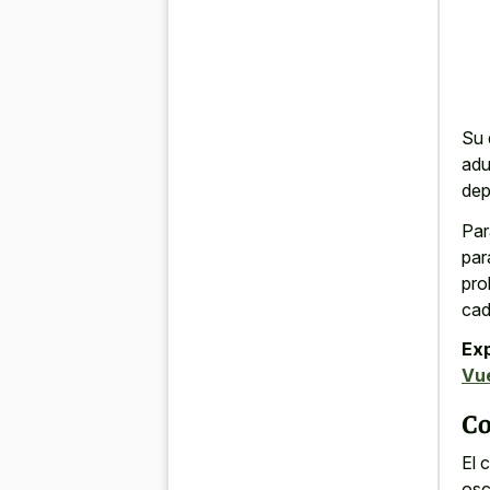
Su 
adu
dep
Par
par
pro
cad
Ex
Vu
Co
El 
osc