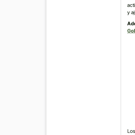
act
y a
Add
Gol
Los