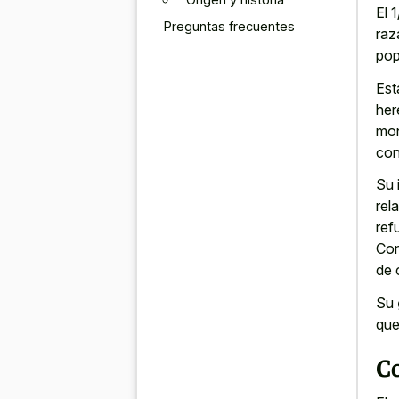
El 
Preguntas frecuentes
raz
pop
Est
her
mon
con
Su 
rel
ref
Con
de 
Su
que
C