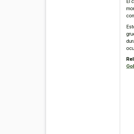
El 
mon
com
Es
gru
dur
ocu
Rel
Gol