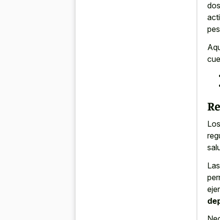
dos
act
pes
Aqu
cue
Re
Los
reg
sal
Las
per
eje
de
Nec