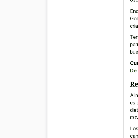
Enc
Gol
cri
Ten
per
bue
Cur
De 
Re
Ali
es 
die
raz
Los
can