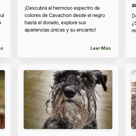
a
¡Descubra el hermoso espectro de
ul
colores de Cavachon desde el negro
D
a
hasta el dorado, explore sus
¿
apariencias únicas y su encanto!
r
ás
Leer Más