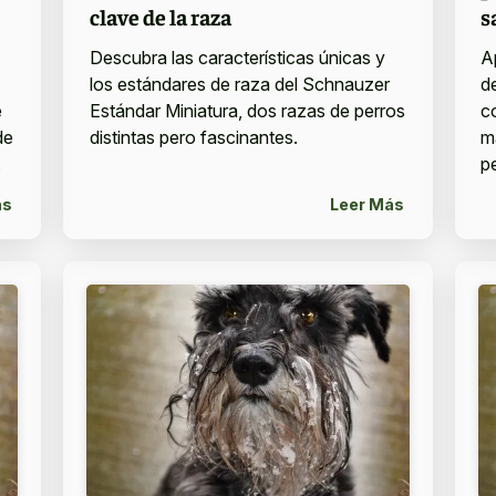
clave de la raza
s
Descubra las características únicas y
A
los estándares de raza del Schnauzer
d
e
Estándar Miniatura, dos razas de perros
c
de
distintas pero fascinantes.
m
.
p
ás
Leer Más