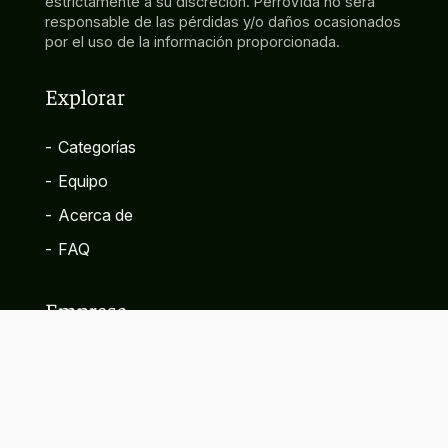
estrictamente a su discreción. PerroVida no será
responsable de las pérdidas y/o daños ocasionados
por el uso de la información proporcionada.
Explorar
-
Categorías
-
Equipo
-
Acerca de
-
FAQ
Empresa
-
Contacto
-
Política de privacidad
-
Términos y condiciones