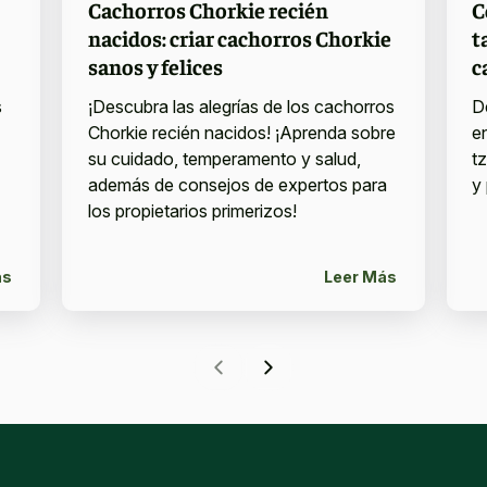
Cachorros Chorkie recién
C
nacidos: criar cachorros Chorkie
t
sanos y felices
c
s
¡Descubra las alegrías de los cachorros
D
Chorkie recién nacidos! ¡Aprenda sobre
e
su cuidado, temperamento y salud,
t
además de consejos de expertos para
y 
los propietarios primerizos!
ás
Leer Más