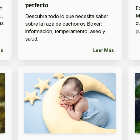
perfecto
h
E
o,
M
Descubra todo lo que necesita saber
es
c
sobre la raza de cachorros Boxer:
g
información, temperamento, aseo y
salud.
ás
Leer Más