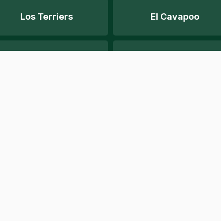
Los Terriers
El Cavapoo
Los Perros
Perros De Olor
El Rescate
Tipos De Perros
Explorar