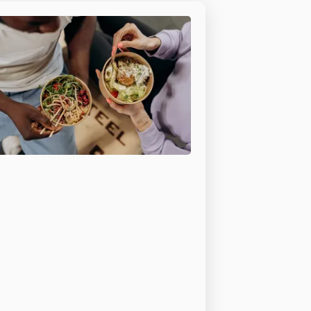
Salud y
nutrición
canina