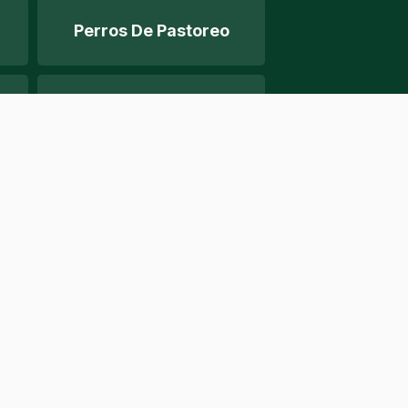
Perros De Pastoreo
Razas Caninas
Cavapoo Maduro
Empresa