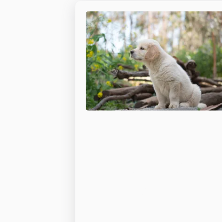
Problemas
de salud
canina