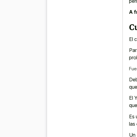
per
A f
C
El 
Par
pro
Fue
Deb
que
El 
que
Es 
las
Un 