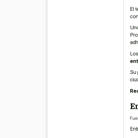
El 
con
Uno
Pro
adh
Los
ent
Su 
ciu
Re
E
Fue
Ent