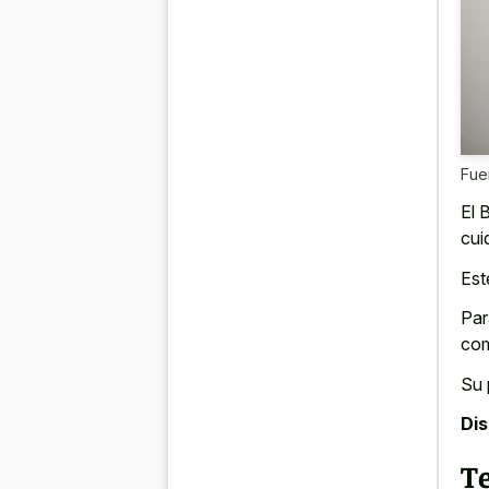
Fue
El 
cui
Est
Par
com
Su 
Di
T