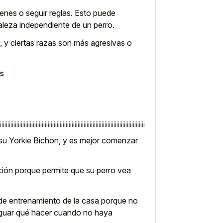
nes o seguir reglas. Esto puede
raleza independiente de un perro.
 y ciertas razas son más agresivas o
s
¡¡¡¡¡¡¡¡¡¡¡¡¡¡¡¡¡¡¡¡¡¡¡¡¡¡¡¡¡¡¡¡¡¡¡¡¡¡¡¡¡¡¡¡¡¡¡¡¡¡¡¡¡¡¡¡¡¡¡¡¡¡¡¡¡¡¡¡¡¡¡¡¡¡¡¡¡¡¡¡¡¡¡¡¡¡¡¡¡¡¡¡¡¡¡¡¡
 su Yorkie Bichon, y es mejor comenzar
ción porque permite que su perro vea
 de entrenamiento de la casa porque no
riguar qué hacer cuando no haya