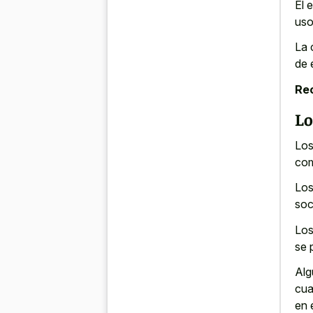
El 
uso
La 
de 
Re
Lo
Los
com
Los
soc
Los
se 
Alg
cua
en 