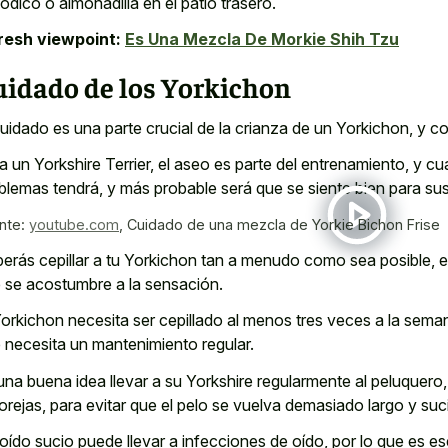
iódico o almohadilla en el patio trasero.
resh viewpoint:
Es Una Mezcla De Morkie Shih Tzu
uidado de los Yorkichon
cuidado es una parte crucial de la crianza de un Yorkichon, y
a un Yorkshire Terrier, el aseo es parte del entrenamiento, y 
blemas tendrá, y más probable será que se siente bien para su
nte:
youtube.com
,
Cuidado de una mezcla de Yorkie Bichon Frise
erás cepillar a tu Yorkichon tan a menudo como sea posible, e
 se acostumbre a la sensación.
Yorkichon necesita ser cepillado al menos tres veces a la sem
 necesita un mantenimiento regular.
una buena idea llevar a su Yorkshire regularmente al peluquero
 orejas, para evitar que el pelo se vuelva demasiado largo y suc
oído sucio puede llevar a infecciones de oído, por lo que es es