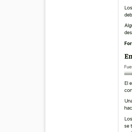
Los
deb
Alg
des
For
En
Fue
¡¡¡¡¡¡¡¡
El 
con
Una
hac
Los
se 