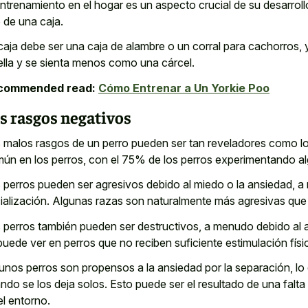
entrenamiento en el hogar es un aspecto crucial de su desarro
 de una caja.
caja debe ser una caja de alambre o un corral para cachorros, 
ella y se sienta menos como una cárcel.
commended read:
Cómo Entrenar a Un Yorkie Poo
s rasgos negativos
 malos rasgos de un perro pueden ser tan reveladores como l
ún en los perros, con el 75% de los perros experimentando al
 perros pueden ser agresivos debido al miedo o la ansiedad, a
ialización. Algunas razas son naturalmente más agresivas que 
 perros también pueden ser destructivos, a menudo debido al a
puede ver en perros que no reciben suficiente estimulación físi
unos perros son propensos a la ansiedad por la separación, lo
ndo se los deja solos. Esto puede ser el resultado de una falt
el entorno.