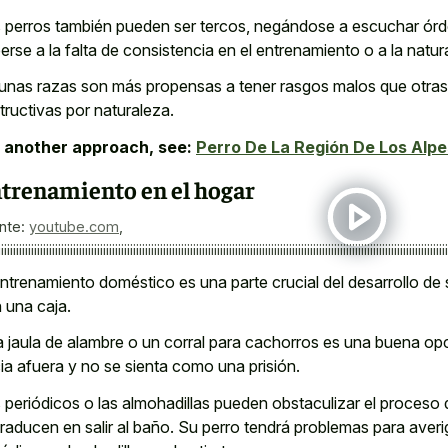
 perros también pueden ser tercos, negándose a escuchar órde
erse a la falta de consistencia en el entrenamiento o a la natu
unas razas son más propensas a tener rasgos malos que otras,
tructivas por naturaleza.
 another approach, see:
Perro De La Región De Los Alpe
trenamiento en el hogar
nte:
youtube.com
,
¡¡¡¡¡¡¡¡¡¡¡¡¡¡¡¡¡¡¡¡¡¡¡¡¡¡¡¡¡¡¡¡¡¡¡¡¡¡¡¡¡¡¡¡¡¡¡¡¡¡¡¡¡¡¡¡¡¡¡¡¡¡¡¡¡¡¡¡¡¡¡¡¡¡¡¡¡¡¡¡¡¡¡¡¡¡¡¡¡¡¡¡¡¡¡¡¡¡¡¡¡¡¡¡¡¡¡¡¡¡¡¡¡¡¡¡¡¡¡¡¡¡¡¡¡¡¡¡¡¡¡¡¡¡¡¡¡¡¡¡¡¡¡¡¡¡¡¡¡¡
entrenamiento doméstico es una parte crucial del desarrollo de
 una caja.
 jaula de alambre o un corral para cachorros es una buena op
ia afuera y no se sienta como una prisión.
 periódicos o las almohadillas pueden obstaculizar el proceso
traducen en salir al baño. Su perro tendrá problemas para ave