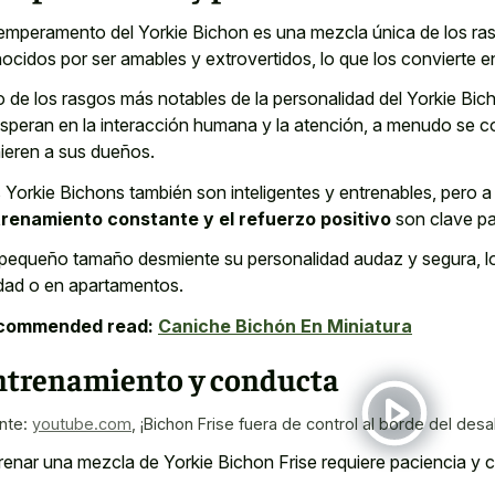
temperamento del Yorkie Bichon es una mezcla única de los ra
ocidos por ser amables y extrovertidos, lo que los convierte
 de los rasgos más notables de la personalidad del Yorkie Bic
speran en la interacción humana y la atención, a menudo se co
ieren a sus dueños.
 Yorkie Bichons también son inteligentes y entrenables, pero a
renamiento constante y el refuerzo positivo
son clave pa
pequeño tamaño desmiente su personalidad audaz y segura, lo q
dad o en apartamentos.
commended read:
Caniche Bichón En Miniatura
ntrenamiento y conducta
nte:
youtube.com
,
¡Bichon Frise fuera de control al borde del desa
renar una mezcla de Yorkie Bichon Frise requiere paciencia y c