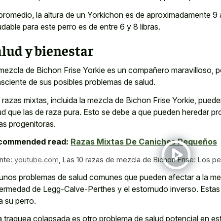
promedio, la altura de un Yorkichon es de aproximadamente 9 
udable para este perro es de entre 6 y 8 libras.
lud y bienestar
mezcla de Bichon Frise Yorkie es un compañero maravilloso, pe
sciente de sus posibles problemas de salud.
 razas mixtas, incluida la mezcla de Bichon Frise Yorkie, pue
ud que las de raza pura. Esto se debe a que pueden
heredar p
as progenitoras.
commended read:
Razas Mixtas De Caniches Pequeños
nte:
youtube.com
,
Las 10 razas de mezcla de Bichon Frise: Los p
unos problemas de salud comunes que pueden afectar a la mezc
ermedad de Legg-Calve-Perthes y el estornudo inverso. Estas
a su perro.
 traquea colapsada es otro problema de salud potencial en est