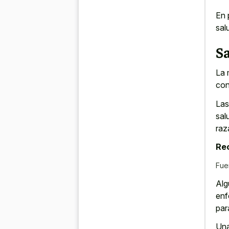
En 
sal
Sa
La 
con
Las
sal
raz
Re
Fue
Alg
enf
par
Una