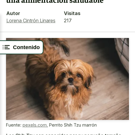
Autor
Visitas
Lorena Cintrón Linares
217
Contenido
Fuente:
pexels.com
,
Perrito Shih Tzu marrón