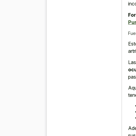
inc
For
Pu
Fue
Est
art
Las
oc
pas
Aqu
ten
Ade
sus