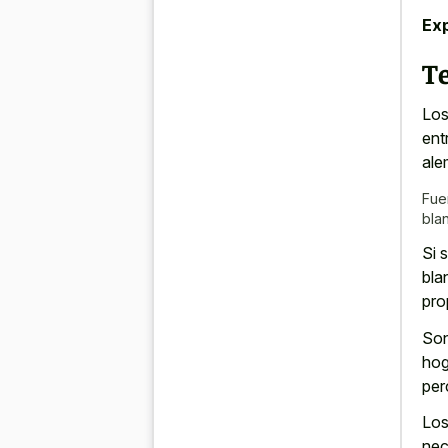
Exp
T
Los
ent
ale
Fue
bla
Si 
bla
pro
Son
hog
per
Los
nec