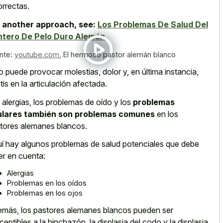
orrectas.
 another approach, see:
Los Problemas De Salud Del
ntero De Pelo Duro Alemán
nte:
youtube.com
,
El hermoso pastor alemán blanco
o puede provocar molestias, dolor y, en última instancia,
ritis en la articulación afectada.
 alergias, los problemas de oído y los
problemas
ulares también son problemas comunes
en los
tores alemanes blancos.
í hay algunos problemas de salud potenciales que debe
er en cuenta:
Alergias
Problemas en los oídos
Problemas en los ojos
más, los pastores alemanes blancos pueden ser
ceptibles a la hinchazón, la displasia del codo y la displasia