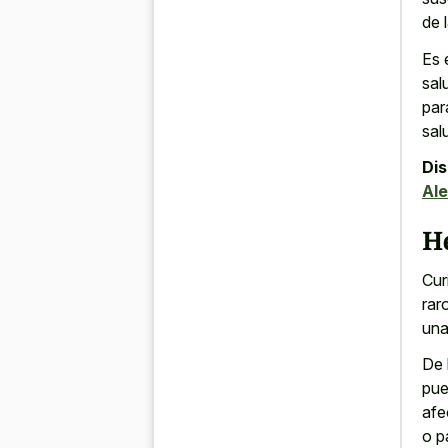
de 
Es 
sal
par
sal
Di
Al
H
Cur
rar
una
De 
pue
afe
o p