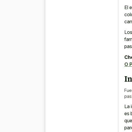
El 
col
can
Los
fam
pas
Che
O 
I
Fue
pas
La 
es 
que
par