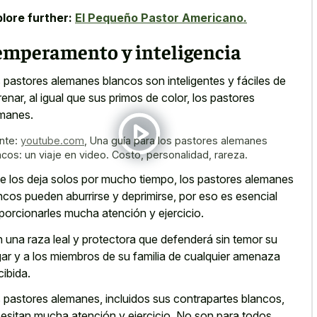
lore further:
El Pequeño Pastor Americano.
emperamento y inteligencia
 pastores alemanes blancos son inteligentes y fáciles de
renar, al igual que sus primos de color, los pastores
manes.
nte:
youtube.com
,
Una guía para los pastores alemanes
ncos: un viaje en video. Costo, personalidad, rareza.
se los deja solos por mucho tiempo, los pastores alemanes
ncos pueden aburrirse y deprimirse, por eso es esencial
porcionarles mucha atención y ejercicio.
 una raza leal y protectora que defenderá sin temor su
ar y a los miembros de su familia de cualquier amenaza
cibida.
 pastores alemanes, incluidos sus contrapartes blancos,
esitan mucha atención y ejercicio. No son para todos,