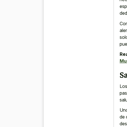
esp
ded
Con
ale
sol
pue
Rea
Muc
Sa
Los
pas
sal
Uno
de 
des