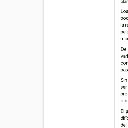
bla
Los
pod
la 
pel
rec
De 
var
con
pas
Sin
ser
pro
otr
El
p
dif
del