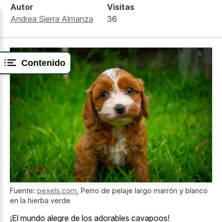
Autor
Visitas
Andrea Sierra Almanza
36
Contenido
Fuente:
pexels.com
,
Perro de pelaje largo marrón y blanco
en la hierba verde
¡El mundo alegre de los adorables cavapoos!