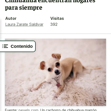
para siempre
Autor
Visitas
Laura Zarate Saldivar
392
Contenido
Fuente:
pexels.com
,
Un cachorro de chihuahua marrón