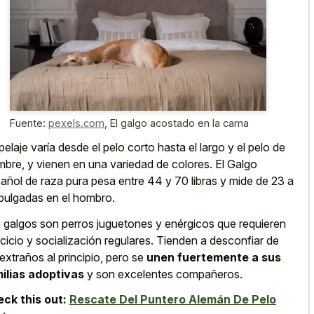
Fuente:
pexels.com
,
El galgo acostado en la cama
pelaje varía desde el pelo corto hasta el largo y el pelo de
mbre, y vienen en una variedad de colores. El Galgo
añol de raza pura pesa entre 44 y 70 libras y mide de 23 a
pulgadas en el hombro.
 galgos son perros juguetones y enérgicos que requieren
rcicio y socialización regulares. Tienden a desconfiar de
 extraños al principio, pero se
unen fuertemente a sus
ilias adoptivas
y son excelentes compañeros.
ck this out:
Rescate Del Puntero Alemán De Pelo