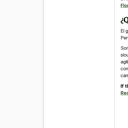
Flo
¿Q
El 
Pen
Son
slo
agi
cor
car
If 
Res