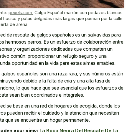
nte:
pexels.com
,
Galgo Español marrón con pedazos blancos
el hocico y patas delgadas más largas que pasean por la calle
ierta de arena
red de rescate de galgos españoles es un salvavidas para
os hermosos perros. Es un esfuerzo de colaboración entre
sonas y organizaciones dedicadas que comparten un
etivo común: proporcionar un refugio seguro y una
unda oportunidad en la vida para estas almas amables.
 galgos españoles son una raza rara, y sus números están
minuyendo debido a la falta de cría y una alta tasa de
ndono, lo que hace que sea esencial que los esfuerzos de
cate sean bien coordinados e integrales.
red se basa en una red de hogares de acogida, donde los
ros pueden recibir el cuidado y la atención que necesitan
ta que se encuentre un hogar permanente.
aden your view:
La Boca Negra Del Rescate De La