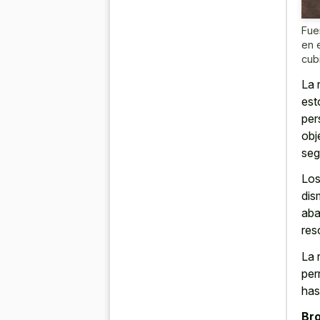
Fue
en 
cub
La 
est
per
obj
seg
Los
dis
aba
res
La 
per
has
Bro