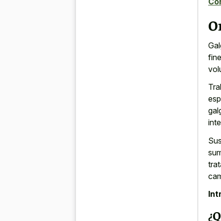
Co
Or
Gal
fin
vol
Tra
esp
gal
int
Sus
sum
tra
cam
Int
¿Q