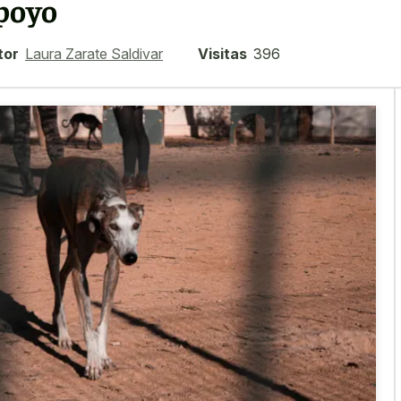
poyo
tor
Laura Zarate Saldivar
Visitas
396