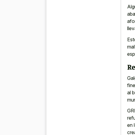
Alg
aba
afo
lle
Est
mal
esp
Re
Gal
fin
al 
mu
GRI
ref
en 
cre