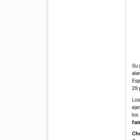
Su 
ala
Esp
29 
Los
eje
los
fam
Che