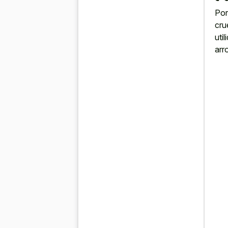
Por
cru
uti
arr