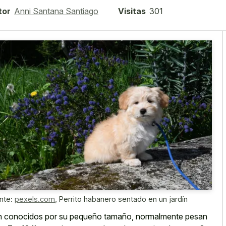
tor
Anni Santana Santiago
Visitas
301
nte:
pexels.com
,
Perrito habanero sentado en un jardín
 conocidos por su pequeño tamaño, normalmente pesan