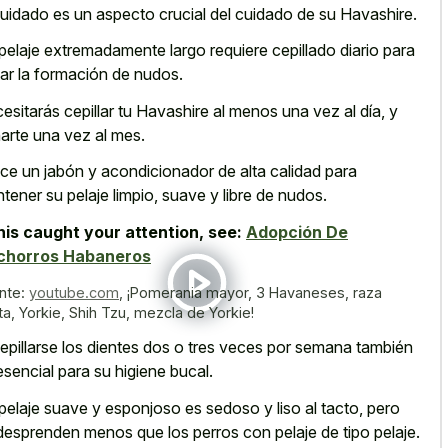
cuidado es un aspecto crucial del cuidado de su Havashire.
pelaje extremadamente largo requiere cepillado diario
para
tar la formación de nudos.
esitarás cepillar tu Havashire al menos una vez al día, y
arte una vez al mes.
lice un jabón y acondicionador de alta calidad para
tener su pelaje limpio, suave y libre de nudos.
this caught your attention, see:
Adopción De
chorros Habaneros
nte:
youtube.com
,
¡Pomerania mayor, 3 Havaneses, raza
ta, Yorkie, Shih Tzu, mezcla de Yorkie!
cepillarse los dientes dos o tres veces por semana también
esencial para su higiene bucal.
pelaje suave y esponjoso es sedoso y liso al tacto, pero
desprenden menos que los perros con pelaje de tipo pelaje.