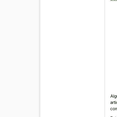
Alg
art
com