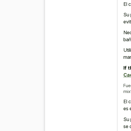
El 
Su
evi
Nec
bañ
Uti
man
If 
Ca
Fue
mix
El 
es 
Su 
se 