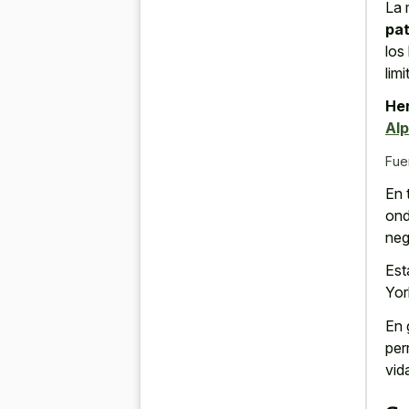
La 
pat
los
lim
Her
Al
Fue
En 
ond
neg
Est
Yor
En 
per
vid