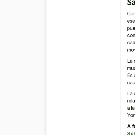
S
Com
ese
pue
com
cad
mov
La 
muc
Es 
cau
La 
rel
a l
Yor
A f
Sc