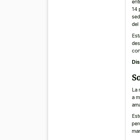
ent
14 
sed
del
Est
des
con
Di
So
La 
a m
ama
Est
per
man