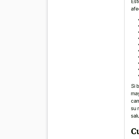
Est
afe
Si 
may
cam
su 
sal
Cu