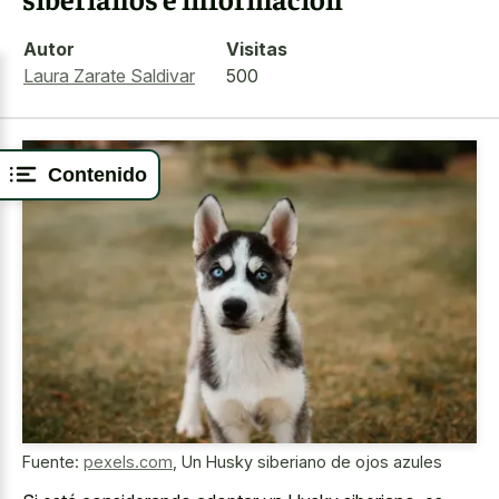
Autor
Visitas
Laura Zarate Saldivar
500
Contenido
Fuente:
pexels.com
,
Un Husky siberiano de ojos azules