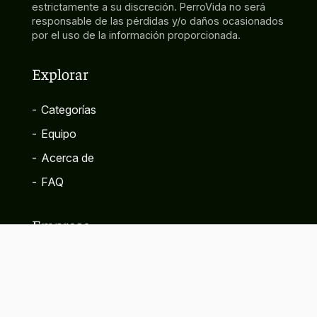
estrictamente a su discreción. PerroVida no será
responsable de las pérdidas y/o daños ocasionados
por el uso de la información proporcionada.
Explorar
-
Categorías
-
Equipo
-
Acerca de
-
FAQ
Empresa
-
Contacto
-
Política de privacidad
-
Términos y condiciones